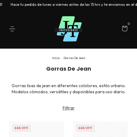
!
Hace tu pedido de lunes a viernes antes de las 15 hrs y te enviamos en el dí
0
Inicio
.
Gorras De Jean
Gorras De Jean
Gorras lisas de jean en diferentes cololores, estilo urbano.
Modelos cómodos, versátiles y disponibles para uso diario.
Filtrar
64
%
OFF
64
%
OFF