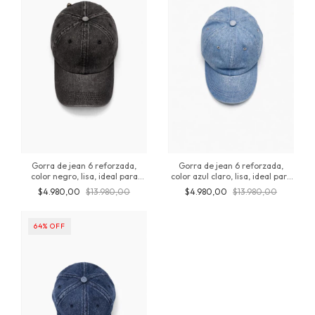
Gorra de jean 6 reforzada,
Gorra de jean 6 reforzada,
color negro, lisa, ideal para
color azul claro, lisa, ideal para
personalizar, Urbana, SnapBack
personalizar Urbana, SnapBack
$4.980,00
$13.980,00
$4.980,00
$13.980,00
Ajustable, Adulto, Unisex,
Ajustable Adulto, Unisex,
producto original inversionesjt
producto original inversionesjt
64
%
OFF