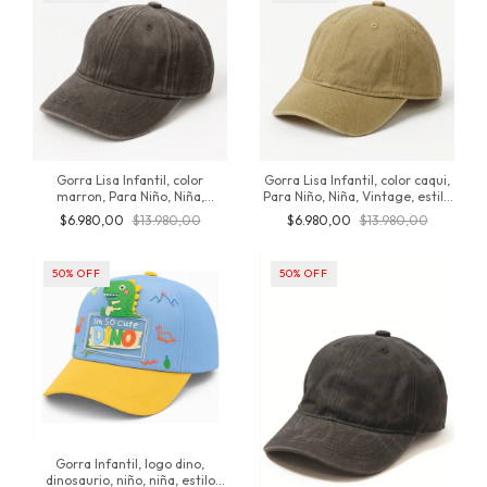
Gorra Lisa Infantil, color
Gorra Lisa Infantil, color caqui,
marron, Para Niño, Niña,
Para Niño, Niña, Vintage, estilo
Vintage, estilo desgastada,
desgastada, colores
$6.980,00
$13.980,00
$6.980,00
$13.980,00
colores Prelavados, de algodón,
Prelavados, de algodón, de 3 a
de 3 a 8 años, producto original
8 años, producto original de
de inversionesjt
inversionesjt
50
%
OFF
50
%
OFF
Gorra Infantil, logo dino,
dinosaurio, niño, niña, estilo