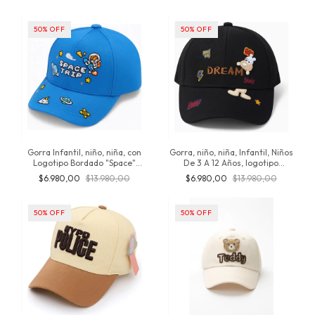
primavera, inversiones jt
Verano, inversionesjt, entre 3 y
12 años
50
%
OFF
50
%
OFF
Gorra Infantil, niño, niña, con
Gorra, niño, niña, Infantil, Niños
Logotipo Bordado "Space"
De 3 A 12 Años, logotipo
diferentes colores, De Algodón,
bordado "Dream" importado,
$6.980,00
$13.980,00
$6.980,00
$13.980,00
entre 3 y 12 años, producto
algodón, verano, producto
original de Inversionesjt
original de Inversionesjt
50
%
OFF
50
%
OFF