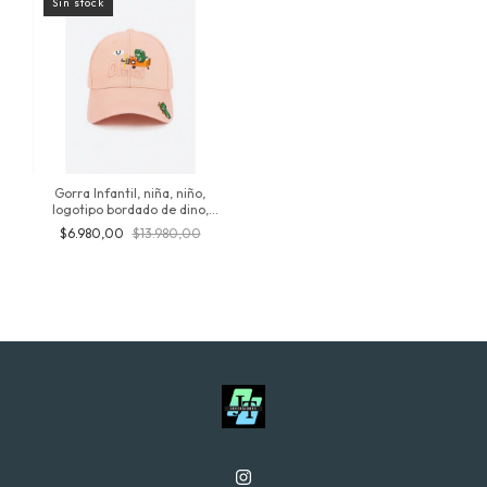
Sin stock
Gorra Infantil, niña, niño,
logotipo bordado de dino,
regulable, ajustable, de
$6.980,00
$13.980,00
algodon premium, para uso
entre 3 y 12 años Inversionesjt