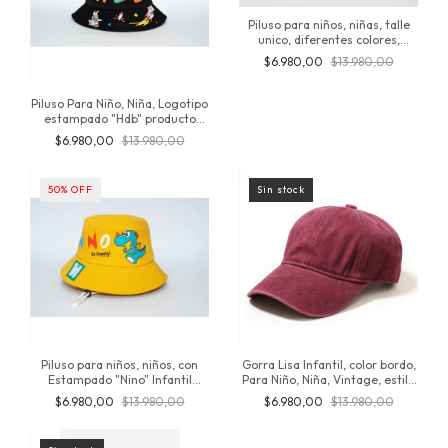
Piluso para niños, niñas, talle
unico, diferentes colores,
exclusivo, importado,
$6.980,00
$13.980,00
Estampado "Lovely Animalitos"
producto original Inversionesjt
Piluso Para Niño, Niña, Logotipo
estampado "Hdb" producto
original de Inversionesjt,
$6.980,00
$13.980,00
importado, algodon, talle unico,
diferentes colores
50
%
OFF
Sin stock
Piluso para niños, niños, con
Gorra Lisa Infantil, color bordo,
Estampado "Nino" Infantil
Para Niño, Niña, Vintage, estilo
producto original de
desgastada, colores
$6.980,00
$13.980,00
$6.980,00
$13.980,00
Inversionesjt, talle único,
Prelavados, de algodón, de 3 a
exclusivo
8 años, producto original de
inversionesjt - (copia)