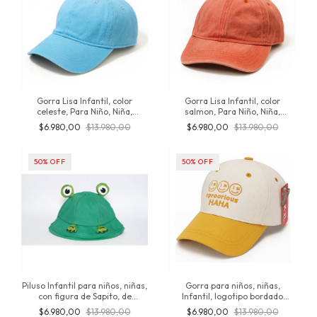
Gorra Lisa Infantil, color
Gorra Lisa Infantil, color
celeste, Para Niño, Niña,
salmon, Para Niño, Niña,
Vintage, estilo desgastada,
Vintage, estilo desgastada,
$6.980,00
$13.980,00
$6.980,00
$13.980,00
colores Prelavados, de algodón,
colores Prelavados, de algodón,
de 3 a 8 años, producto original
de 3 a 8 años, producto original
de inversionesjt
de inversionesjt
50
%
OFF
50
%
OFF
Piluso Infantil para niños, niñas,
Gorra para niños, niñas,
con figura de Sapito, de
Infantil, logotipo bordado
algodón, importado, Verano,
"haha" Importado, Primavera,
$6.980,00
$13.980,00
$6.980,00
$13.980,00