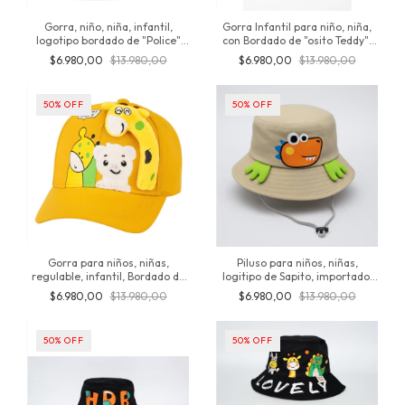
Gorra, niño, niña, infantil,
Gorra Infantil para niño, niña,
logotipo bordado de "Police"
con Bordado de "osito Teddy",
Niños De 3 A 12 Años,
Verano, Importado, para nenes
$6.980,00
$13.980,00
$6.980,00
$13.980,00
importado, algodón, original
entre 3 y 10 años, producto
inversionesjt
original de inversionesjt
50
%
OFF
50
%
OFF
Gorra para niños, niñas,
Piluso para niños, niñas,
regulable, infantil, Bordado de
logitipo de Sapito, importado,
"Jirafa" Primavera, Verano,
algodon, talle unico, producto
$6.980,00
$13.980,00
$6.980,00
$13.980,00
Importado, producto original de
original de Inversionesjt
inversionesjt
50
%
OFF
50
%
OFF