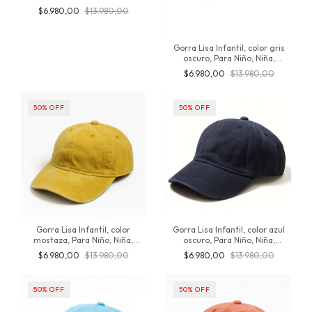
Trucker, Ajustable, snapback
$6.980,00
$13.980,00
regulable, Importado, algodón,
Inversionesjt
Gorra Lisa Infantil, color gris
oscuro, Para Niño, Niña,
Vintage, estilo desgastada,
$6.980,00
$13.980,00
colores Prelavados, de algodón,
de 3 a 8 años, producto original
de inversionesjt
50
%
OFF
50
%
OFF
Gorra Lisa Infantil, color
Gorra Lisa Infantil, color azul
mostaza, Para Niño, Niña,
oscuro, Para Niño, Niña,
Vintage, estilo desgastada,
Vintage, estilo desgastada,
$6.980,00
$13.980,00
$6.980,00
$13.980,00
colores Prelavados, de algodón,
colores Prelavados, de algodón,
de 3 a 8 años, producto original
de 3 a 8 años, producto original
de inversionesjt
de inversionesjt
50
%
OFF
50
%
OFF